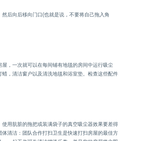
，然后向后移向门口(也就是说，不要将自己拖入角
房屋，一次就可以在每间铺有地毯的房间中运行吸尘
打蜡，清洁窗户以及清洗地毯和浴室垫。检查这些配件
。使用肮脏的拖把或装满袋子的真空吸尘器效果要差得
团体清洁：团队合作打扫卫生是快速打扫房屋的最佳方